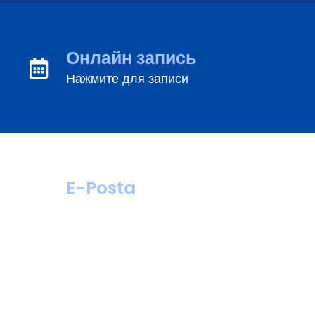
Онлайн запись
Нажмите для записи
E-Posta
hastahizmetleri@
turanturan.com.tr
ik@turanturan.
com.tr(Kariyer)