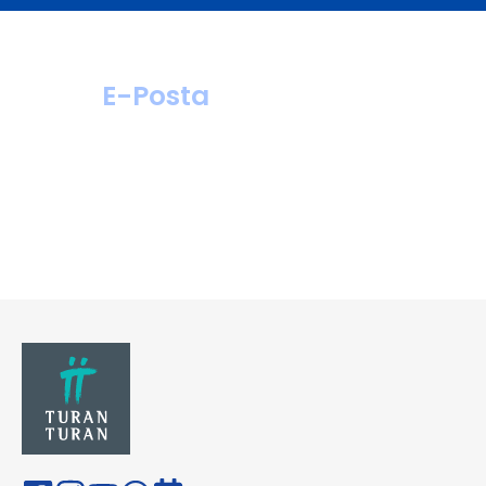
E-Posta
hastahizmetleri@
turanturan.com.tr
ik@turanturan.
com.tr(Kariyer)