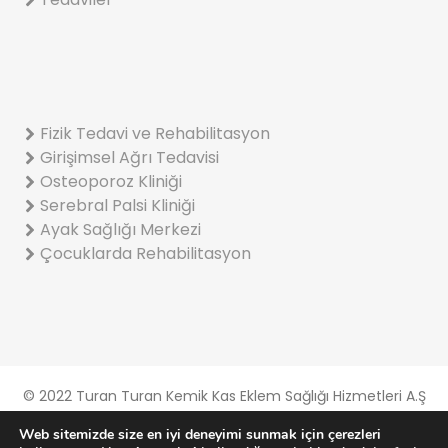
Fizik Tedavi ve Rehabilitasyon
Girişimsel Ağrı Tedavisi
Osteoporoz Kliniği
Serebral Palsi Kliniği
Ayak Sağlığı Merkezi
Çocuklarda Rehabilitasyon
© 2022 Turan Turan Kemik Kas Eklem Sağlığı Hizmetleri A.Ş
Gizlilik Ve Çerez Politikası
Web sitemizde size en iyi deneyimi sunmak için çerezleri
KVKK Aydınlatma Metni