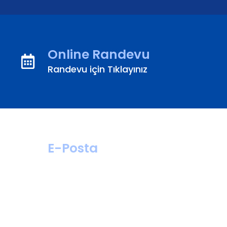
Online Randevu
Randevu için Tıklayınız
E-Posta
hastahizmetleri@
turanturan.com.tr
ik@turanturan.
com.tr(Kariyer)