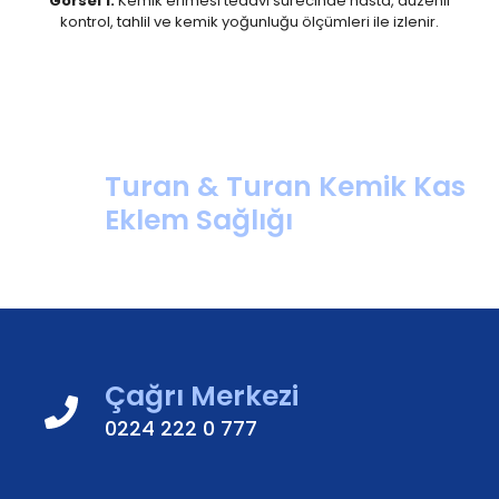
Görsel 1:
Kemik erimesi tedavi sürecinde hasta, düzenli
kontrol, tahlil ve kemik yoğunluğu ölçümleri ile izlenir.
Turan & Turan Kemik Kas
Eklem Sağlığı
Çağrı Merkezi
0224 222 0 777