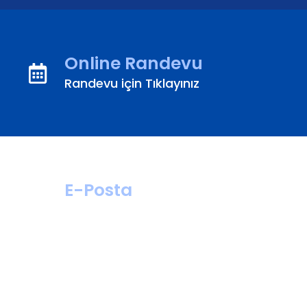
Online Randevu
Randevu için Tıklayınız
E-Posta
hastahizmetleri@
turanturan.com.tr
ik@turanturan.
com.tr(Kariyer)