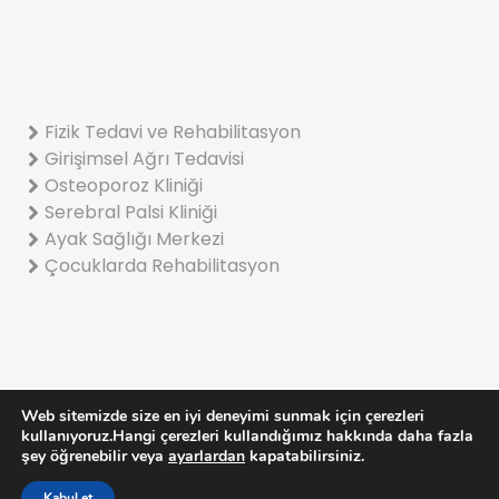
Fizik Tedavi ve Rehabilitasyon
Girişimsel Ağrı Tedavisi
Osteoporoz Kliniği
Serebral Palsi Kliniği
Ayak Sağlığı Merkezi
Çocuklarda Rehabilitasyon
Web sitemizde size en iyi deneyimi sunmak için çerezleri
© 2022 Turan Turan Kemik Kas Eklem Sağlığı Hizmetleri A.Ş
kullanıyoruz.Hangi çerezleri kullandığımız hakkında daha fazla
Gizlilik Ve Çerez Politikası
şey öğrenebilir veya
ayarlardan
kapatabilirsiniz.
KVKK Aydınlatma Metni
Kabul et