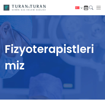
İçeriğe
atla
Fizyoterapistleri
miz