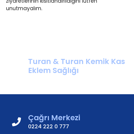
ziyaretlerinin kısıtlandırıldığını lütfen
unutmayalım.
Turan & Turan Kemik Kas
Eklem Sağlığı
Çağrı Merkezi
0224 222 0 777