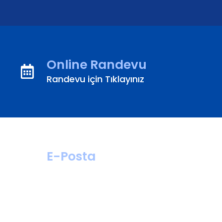
Online Randevu
Randevu için Tıklayınız
E-Posta
hastahizmetleri@
turanturan.com.tr
ik@turanturan.
com.tr(Kariyer)