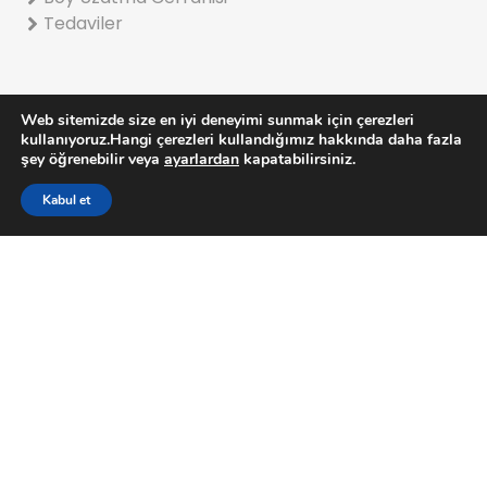
Tedaviler
Web sitemizde size en iyi deneyimi sunmak için çerezleri
kullanıyoruz.Hangi çerezleri kullandığımız hakkında daha fazla
şey öğrenebilir veya
ayarlardan
kapatabilirsiniz.
Fizik Tedavi ve Rehabilitasyon
Girişimsel Ağrı Tedavisi
Kabul et
Osteoporoz Kliniği
Serebral Palsi Kliniği
Ayak Sağlığı Merkezi
Çocuklarda Rehabilitasyon
© 2022 Turan Turan Kemik Kas Eklem Sağlığı Hizmetleri A.Ş
Gizlilik Ve Çerez Politikası