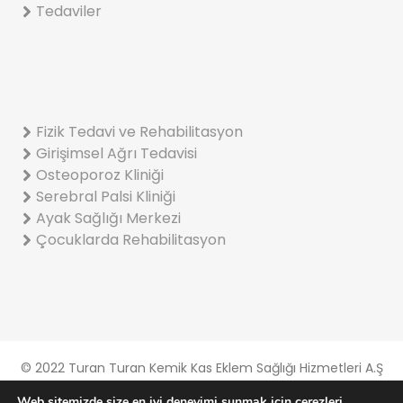
Tedaviler
Fizik Tedavi ve Rehabilitasyon
Girişimsel Ağrı Tedavisi
Osteoporoz Kliniği
Serebral Palsi Kliniği
Ayak Sağlığı Merkezi
Çocuklarda Rehabilitasyon
© 2022 Turan Turan Kemik Kas Eklem Sağlığı Hizmetleri A.Ş
Gizlilik Ve Çerez Politikası
Web sitemizde size en iyi deneyimi sunmak için çerezleri