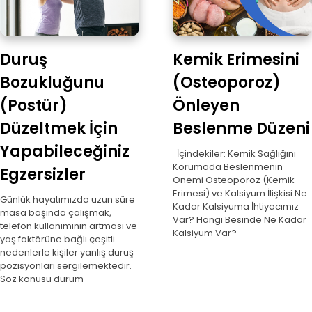
Duruş
Kemik Erimesini
Bozukluğunu
(Osteoporoz)
(Postür)
Önleyen
Düzeltmek İçin
Beslenme Düzeni
Yapabileceğiniz
İçindekiler: Kemik Sağlığını
Korumada Beslenmenin
Egzersizler
Önemi Osteoporoz (Kemik
Erimesi) ve Kalsiyum İlişkisi Ne
Günlük hayatımızda uzun süre
Kadar Kalsiyuma İhtiyacımız
masa başında çalışmak,
Var? Hangi Besinde Ne Kadar
telefon kullanımının artması ve
Kalsiyum Var?
yaş faktörüne bağlı çeşitli
nedenlerle kişiler yanlış duruş
pozisyonları sergilemektedir.
Söz konusu durum