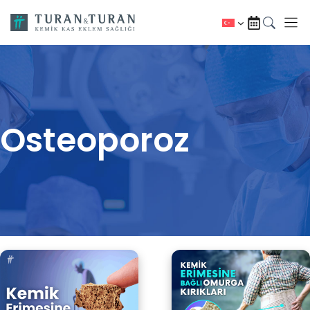
İçeriğe
atla
Osteoporoz