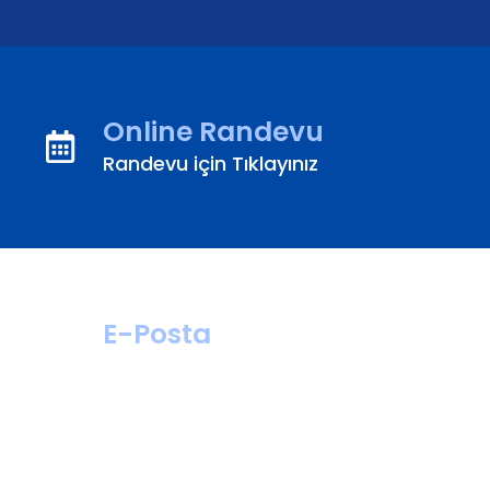
Online Randevu
Randevu için Tıklayınız
E-Posta
hastahizmetleri@
turanturan.com.tr
ik@turanturan.
com.tr(Kariyer)