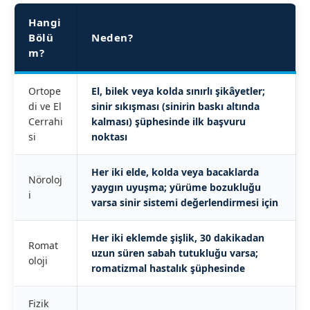
Hangi
Bölü
Neden?
m?
Ortope
El, bilek veya kolda sınırlı şikâyetler;
di ve El
sinir sıkışması (sinirin baskı altında
Cerrahi
kalması) şüphesinde ilk başvuru
si
noktası
Her iki elde, kolda veya bacaklarda
Nöroloj
yaygın uyuşma; yürüme bozukluğu
i
varsa sinir sistemi değerlendirmesi için
Her iki eklemde şişlik, 30 dakikadan
Romat
uzun süren sabah tutukluğu varsa;
oloji
romatizmal hastalık şüphesinde
Fizik