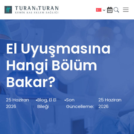
İçeriğe
atla
El Uyuşmasına
Hangi Bölüm
Bakar?
25 Haziran
•
Blog
,
El El
•
Son
25 Haziran
2026
Bileği
Güncelleme:
2026