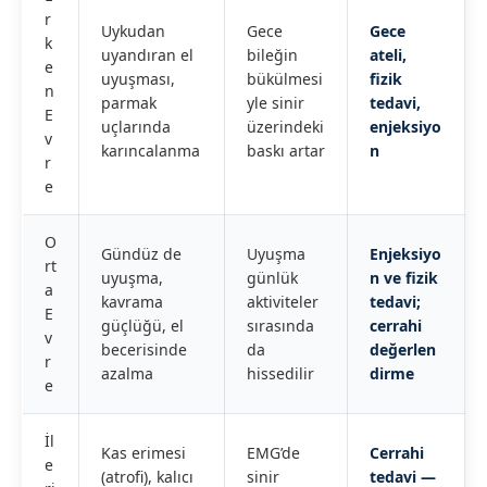
r
Uykudan
Gece
Gece
k
uyandıran el
bileğin
ateli,
e
uyuşması,
bükülmesi
fizik
n
parmak
yle sinir
tedavi,
E
uçlarında
üzerindeki
enjeksiyo
v
karıncalanma
baskı artar
n
r
e
O
Gündüz de
Uyuşma
Enjeksiyo
rt
uyuşma,
günlük
n ve fizik
a
kavrama
aktiviteler
tedavi;
E
güçlüğü, el
sırasında
cerrahi
v
becerisinde
da
değerlen
r
azalma
hissedilir
dirme
e
İl
Kas erimesi
EMG’de
Cerrahi
e
(atrofi), kalıcı
sinir
tedavi —