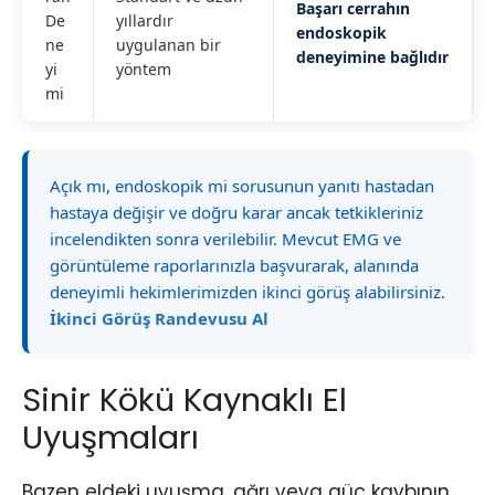
Başarı cerrahın
De
yıllardır
endoskopik
ne
uygulanan bir
deneyimine bağlıdır
yi
yöntem
mi
Açık mı, endoskopik mi sorusunun yanıtı hastadan
hastaya değişir ve doğru karar ancak tetkikleriniz
incelendikten sonra verilebilir. Mevcut EMG ve
görüntüleme raporlarınızla başvurarak, alanında
deneyimli hekimlerimizden ikinci görüş alabilirsiniz.
İkinci Görüş Randevusu Al
Sinir Kökü Kaynaklı El
Uyuşmaları
Bazen eldeki uyuşma, ağrı veya güç kaybının