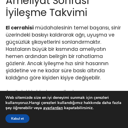
Ameliyat Sonrası
İyileşme Takvimi
El cerrahisi
müdahalesinin temel başarısı, sinir
üzerindeki baskıyı kaldırarak ağrı, uyuşma ve
güçsüzlük şikayetlerini sonlandırmaktır.
Hastaların büyük bir kısmında ameliyatın
hemen ardından belirgin bir rahatlama
gözlenir. Ancak iyileşme hızı sinir hasarının
şiddetine ve ne kadar süre baskı altında
kaldığına göre kişiden kişiye değişebilir.
Aşağıdaki tabloda ameliyat sonrası
Web sitemizde size en iyi deneyimi sunmak için çerezleri
dönemlerde yapabileceğiniz aktiviteler, dikkat
kullanıyoruz.Hangi çerezleri kullandığımız hakkında daha fazla
etmeniz gerekenler ve iyileşme hedefleri yer
şey öğrenebilir veya
ayarlardan
kapatabilirsiniz.
almaktadır.
Kabul et