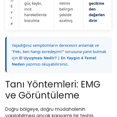
ri
güç kaybı,
iletimi
gecikme
E
ince
belirgin
den
v
hareketlerde
şekilde
değerlen
r
bozulma
azalmış
dirin
e
Yaşadığınız semptomların derecesini anlamak ve
“Peki, ben hangi evredeyim?” sorusuna yanıt bulmak
için
El Uyuşması Nedir? | En Yaygın 4 Temel
Neden
yazımızı okuyabilirsiniz.
Tanı Yöntemleri: EMG
ve Görüntüleme
Doğru bölgeye, doğru müdahalenin
yapılabilmesi ancak kapsamlı bir teşhis