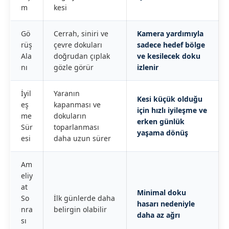
m
kesi
Gö
Cerrah, siniri ve
Kamera yardımıyla
rüş
çevre dokuları
sadece hedef bölge
Ala
doğrudan çıplak
ve kesilecek doku
nı
gözle görür
izlenir
İyil
Yaranın
Kesi küçük olduğu
eş
kapanması ve
için hızlı iyileşme ve
me
dokuların
erken günlük
Sür
toparlanması
yaşama dönüş
esi
daha uzun sürer
Am
eliy
at
Minimal doku
So
İlk günlerde daha
hasarı nedeniyle
nra
belirgin olabilir
daha az ağrı
sı