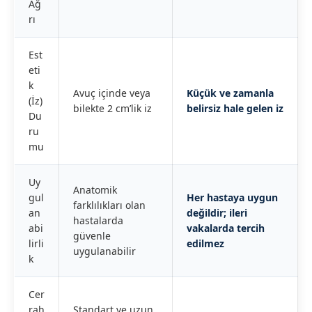
Ağ
rı
Est
eti
k
Avuç içinde veya
Küçük ve zamanla
(İz)
bilekte 2 cm’lik iz
belirsiz hale gelen iz
Du
ru
mu
Uy
Anatomik
gul
Her hastaya uygun
farklılıkları olan
an
değildir; ileri
hastalarda
abi
vakalarda tercih
güvenle
lirli
edilmez
uygulanabilir
k
Cer
rah
Standart ve uzun