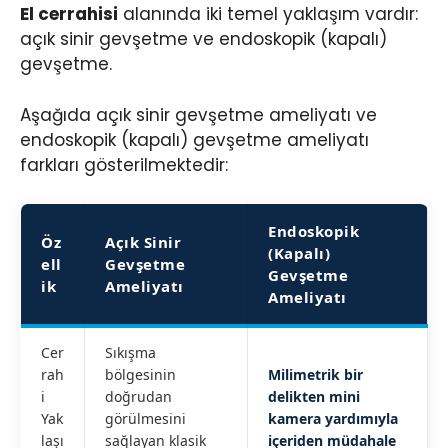
El cerrahisi
alanında iki temel yaklaşım vardır:
açık sinir gevşetme ve endoskopik (kapalı)
gevşetme.
Aşağıda açık sinir gevşetme ameliyatı ve
endoskopik (kapalı) gevşetme ameliyatı
farkları gösterilmektedir:
Endoskopik
Öz
Açık Sinir
(Kapalı)
ell
Gevşetme
Gevşetme
ik
Ameliyatı
Ameliyatı
Cer
Sıkışma
rah
bölgesinin
Milimetrik bir
i
doğrudan
delikten mini
Yak
görülmesini
kamera yardımıyla
laşı
sağlayan klasik
içeriden müdahale