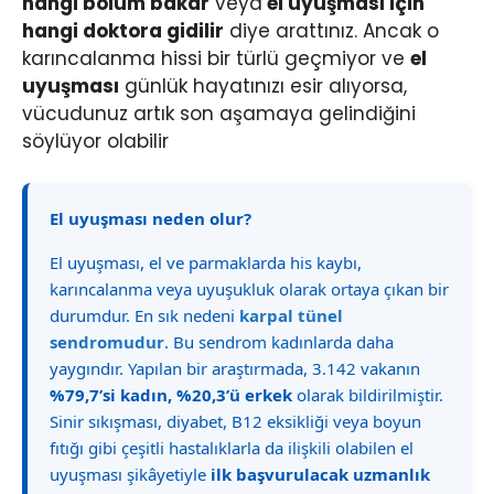
hangi bölüm bakar
veya
el uyuşması için
hangi doktora gidilir
diye arattınız. Ancak o
karıncalanma hissi bir türlü geçmiyor ve
el
uyuşması
günlük hayatınızı esir alıyorsa,
vücudunuz artık son aşamaya gelindiğini
söylüyor olabilir
El uyuşması neden olur?
El uyuşması, el ve parmaklarda his kaybı,
karıncalanma veya uyuşukluk olarak ortaya çıkan bir
durumdur. En sık nedeni
karpal tünel
sendromudur
. Bu sendrom kadınlarda daha
yaygındır. Yapılan bir araştırmada, 3.142 vakanın
%79,7’si kadın, %20,3’ü erkek
olarak bildirilmiştir.
Sinir sıkışması, diyabet, B12 eksikliği veya boyun
fıtığı gibi çeşitli hastalıklarla da ilişkili olabilen el
uyuşması şikâyetiyle
ilk başvurulacak uzmanlık