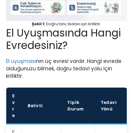
Şekil 1:
Doğru tanı; tedavi için kritiktir.
El Uyuşmasında Hangi
Evredesiniz?
El uyuşması
nın üç evresi vardır. Hangi evrede
olduğunuzu bilmek, doğru tedavi yolu için
kritiktir.
E
v
Tipik
Tedavi
Belirti
r
Durum
Yönü
e
E