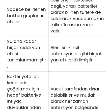
belirlenen bakterileri
değil, yararlı bakteriler
Sadece belirlenen
olarak bilinen türlere de
bakteri gruplarını
saldırarak vücudumuzun
etkiler.
mikroflorasına zarar
verir.
Şu ana kadar
hiçbir ciddi yan
Alerjiler, ikincil
etkisi
enfeksiyonlar gibi birçok
tanımlanmamıştır
yan etki bildirilmiştir.
.
Bakteriyofajlar,
kendilerini
çoğaltmak için
Vücut tarafından dışarı
hedef bakteriye
atılabilirler ve mutlak
ihtiyaç
olarak her zaman
duyduklarından
enfeksiyon bölgesinde