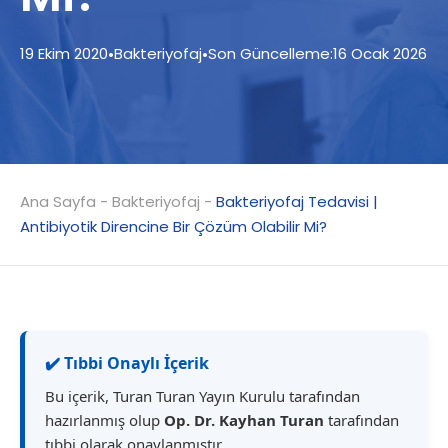
19 Ekim 2020
•
Bakteriyofaj
•
Son Güncelleme:
16 Ocak 2026
Ana Sayfa
-
Bakteriyofaj
-
Bakteriyofaj Tedavisi |
Antibiyotik Direncine Bir Çözüm Olabilir Mi?
✔️ Tıbbi Onaylı İçerik
Bu içerik, Turan Turan Yayın Kurulu tarafından
hazırlanmış olup
Op. Dr. Kayhan Turan
tarafından
tıbbi olarak onaylanmıştır.