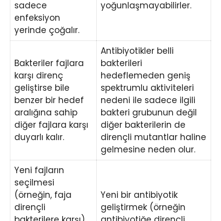
sadece
yoğunlaşmayabilirler.
enfeksiyon
yerinde çoğalır.
Antibiyotikler belli
Bakteriler fajlara
bakterileri
karşı direnç
hedeflemeden geniş
geliştirse bile
spektrumlu aktiviteleri
benzer bir hedef
nedeni ile sadece ilgili
aralığına sahip
bakteri grubunun değil
diğer fajlara karşı
diğer bakterilerin de
duyarlı kalır.
dirençli mutantlar haline
gelmesine neden olur.
Yeni fajların
seçilmesi
(örneğin, faja
Yeni bir antibiyotik
dirençli
geliştirmek (örneğin
bakterilere karşı)
antibiyotiğe dirençli