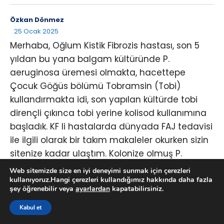
Özkan Dönmez
25 Ocak 2025
Merhaba, Oğlum Kistik Fibrozis hastası, son 5
yıldan bu yana balgam kültüründe P.
aeruginosa üremesi olmakta, hacettepe
Çocuk Göğüs bölümü Tobramsin (Tobi)
kullandırmakta idi, son yapılan kültürde tobi
dirençli çıkınca tobi yerine kolisod kullanımına
başladık. KF li hastalarda dünyada FAJ tedavisi
ile ilgili olarak bir takım makaleler okurken sizin
sitenize kadar ulaştım. Kolonize olmuş P.
aeruginosa ile ilgili çalışmalarınız varmı
Web sitemizde size en iyi deneyimi sunmak için çerezleri
öğrenmek istiyorum, yada Türkiyede yada
kullanıyoruz.Hangi çerezleri kullandığımız hakkında daha fazla
şey öğrenebilir veya
ayarlardan
kapatabilirsiniz.
başka bir yerde bildiğiniz bir yer varmıdır.
Kabul et
YANITLA