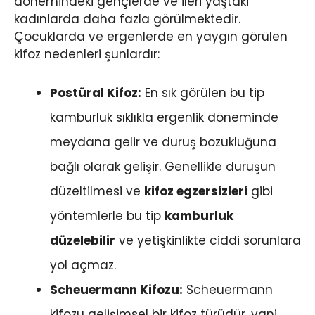
dönemindeki gençlerde ve ileri yaştaki
kadınlarda daha fazla görülmektedir.
Çocuklarda ve ergenlerde en yaygın görülen
kifoz nedenleri şunlardır:
Postüral Kifoz:
En sık görülen bu tip
kamburluk sıklıkla ergenlik döneminde
meydana gelir ve duruş bozukluğuna
bağlı olarak gelişir. Genellikle duruşun
düzeltilmesi ve
kifoz egzersizleri
gibi
yöntemlerle bu tip
kamburluk
düzelebilir
ve yetişkinlikte ciddi sorunlara
yol açmaz.
Scheuermann Kifozu:
Scheuermann
kifozu gelişimsel bir kifoz türüdür, yani