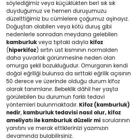
söylediğimiz veya küçüklükten beri sık sık
duyduğumuz ve hemen duruşumuzu
düzelttiğimiz bu cümlelere çoğumuz aşinayız.
Doğuştan olabilen veya kötü duruş gibi
nedenlerle sonradan meydana gelebilen
kamburluk
veya tıptaki adıyla
kifoz
(
hiperkifoz
) sırtın üst kısmının normalden
daha yuvarlak görünmesine neden olan
omurga şekil bozukluğudur. Omurganın kendi
doğal eğriliği bulunsa da sırttaki eğrilik açısının
50 derece ve üzerinde olduğu durum kifoz
olarak tanımlanır. Bebeklik dâhil her yaşta
görülebilen bu durumun farklı tedavi
yöntemleri bulunmaktadır.
Kifoz (kamburluk)
nedir
,
kamburluk tedavisi nasıl olur, kifoz
ameliyatı ile kamburluk düzelir mi
sorularının
yanıtını ve merak ettiklerinizi yazımızın
devamında bulabilirsiniz.