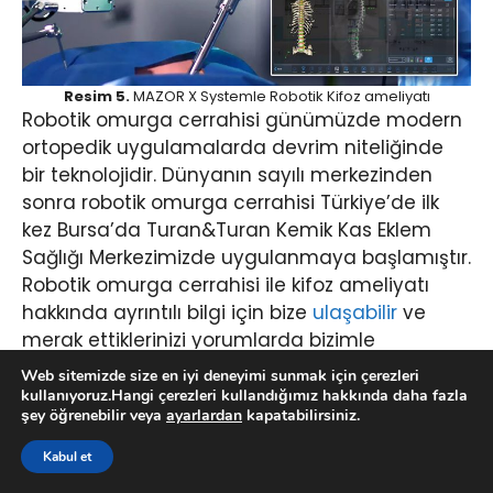
Resim 5.
MAZOR X Systemle Robotik Kifoz ameliyatı
Robotik omurga cerrahisi günümüzde modern
ortopedik uygulamalarda devrim niteliğinde
bir teknolojidir. Dünyanın sayılı merkezinden
sonra robotik omurga cerrahisi Türkiye’de ilk
kez Bursa’da Turan&Turan Kemik Kas Eklem
Sağlığı Merkezimizde uygulanmaya başlamıştır.
Robotik omurga cerrahisi ile kifoz ameliyatı
hakkında ayrıntılı bilgi için bize
ulaşabilir
ve
merak ettiklerinizi yorumlarda bizimle
paylaşabilirsiniz.
Web sitemizde size en iyi deneyimi sunmak için çerezleri
kullanıyoruz.Hangi çerezleri kullandığımız hakkında daha fazla
şey öğrenebilir veya
ayarlardan
kapatabilirsiniz.
Kamburluk (Kifoz)
Kabul et
Hakkında Sık Sorulan