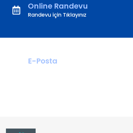
Online Randevu
Randevu için Tıklayınız
E-Posta
hastahizmetleri@
turanturan.com.tr
ik@turanturan.
com.tr(Kariyer)