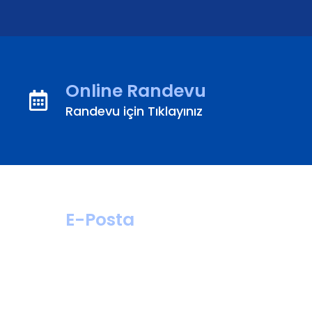
Online Randevu
Randevu için Tıklayınız
E-Posta
hastahizmetleri@
turanturan.com.tr
ik@turanturan.
com.tr(Kariyer)