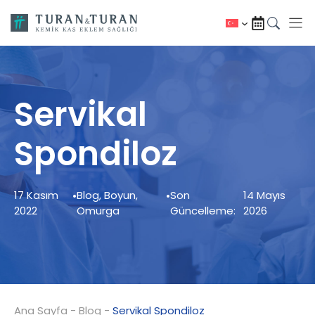
İçeriğe
atla
Servikal
Spondiloz
17 Kasım
•
Blog
,
Boyun
,
•
Son
14 Mayıs
2022
Omurga
Güncelleme:
2026
Ana Sayfa
-
Blog
-
Servikal Spondiloz