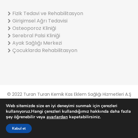
Fizik Tedavi ve Rehabilitasyon
Girişimsel Ağrı Tedavisi
Osteoporoz Kliniği
Serebral Palsi Kliniği
Ayak Sağlığı Merkezi
Çocuklarda Rehabilitasyon
© 2022 Turan Turan Kemik Kas Eklem Sağlığı Hizmetleri A.Ş
Gizlilik Ve Çerez Politikası
Web sitemizde size en iyi deneyimi sunmak için çerezleri
KVKK Aydınlatma Metni
kullanıyoruz.Hangi çerezleri kullandığımız hakkında daha fazla
şey öğrenebilir veya
ayarlardan
kapatabilirsiniz.
Kabul et