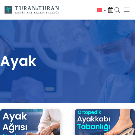
İçeriğe
atla
Ayak