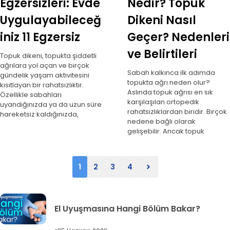
Egzersizleri: Evde
Nedir? Topuk
Uygulayabileceğ
Dikeni Nasıl
iniz 11 Egzersiz
Geçer? Nedenleri
ve Belirtileri
Topuk dikeni, topukta şiddetli
ağrılara yol açan ve birçok
Sabah kalkınca ilk adımda
gündelik yaşam aktivitesini
topukta ağrı neden olur?
kısıtlayan bir rahatsızlıktır.
Aslında topuk ağrısı en sık
Özellikle sabahları
karşılaşılan ortopedik
uyandığınızda ya da uzun süre
rahatsızlıklardan biridir. Birçok
hareketsiz kaldığınızda,
nedene bağlı olarak
gelişebilir. Ancak topuk
1
2
3
4
El Uyuşmasına Hangi Bölüm Bakar?