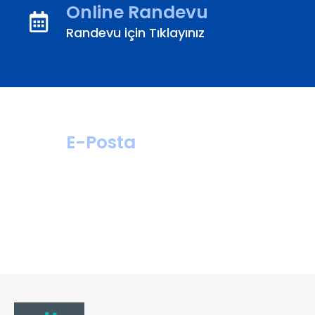
Online Randevu
Randevu için Tıklayınız
E-Posta
hastahizmetleri@
turanturan.com.tr
ik@turanturan.
com.tr(Kariyer)