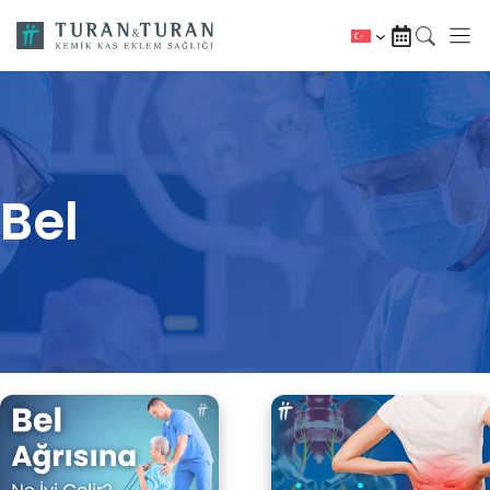
İçeriğe
atla
Bel