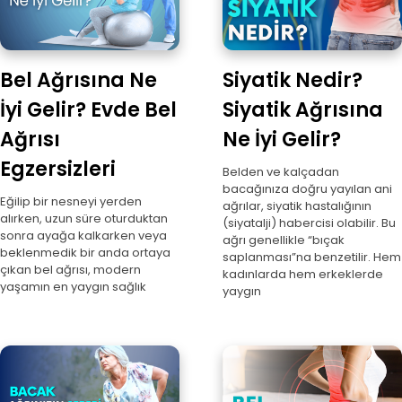
Bel Ağrısına Ne
Siyatik Nedir?
İyi Gelir? Evde Bel
Siyatik Ağrısına
Ağrısı
Ne İyi Gelir?
Egzersizleri
Belden ve kalçadan
bacağınıza doğru yayılan ani
Eğilip bir nesneyi yerden
ağrılar, siyatik hastalığının
alırken, uzun süre oturduktan
(siyatalji) habercisi olabilir. Bu
sonra ayağa kalkarken veya
ağrı genellikle “bıçak
beklenmedik bir anda ortaya
saplanması”na benzetilir. Hem
çıkan bel ağrısı, modern
kadınlarda hem erkeklerde
yaşamın en yaygın sağlık
yaygın