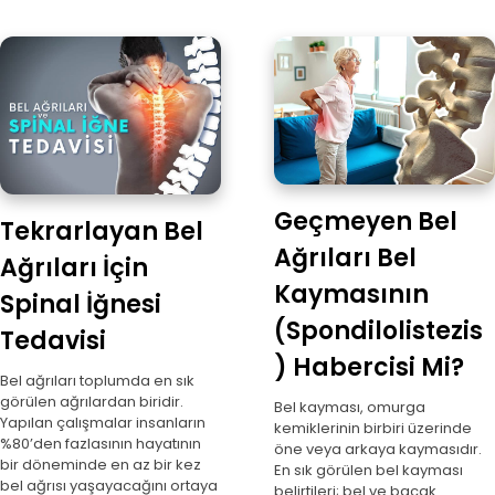
Geçmeyen Bel
Tekrarlayan Bel
Ağrıları Bel
Ağrıları İçin
Kaymasının
Spinal İğnesi
(Spondilolistezis
Tedavisi
) Habercisi Mi?
Bel ağrıları toplumda en sık
görülen ağrılardan biridir.
Bel kayması, omurga
Yapılan çalışmalar insanların
kemiklerinin birbiri üzerinde
%80’den fazlasının hayatının
öne veya arkaya kaymasıdır.
bir döneminde en az bir kez
En sık görülen bel kayması
bel ağrısı yaşayacağını ortaya
belirtileri; bel ve bacak