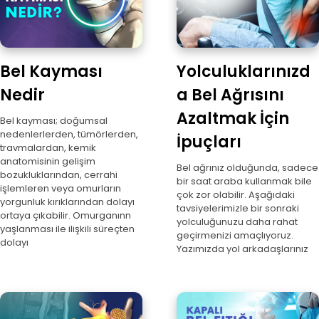
Bel Kayması
Yolculuklarınızd
Nedir
a Bel Ağrısını
Azaltmak İçin
Bel kayması; doğumsal
nedenlerlerden, tümörlerden,
İpuçları
travmalardan, kemik
anatomisinin gelişim
Bel ağrınız olduğunda, sadece
bozukluklarından, cerrahi
bir saat araba kullanmak bile
işlemleren veya omurların
çok zor olabilir. Aşağıdaki
yorgunluk kırıklarından dolayı
tavsiyelerimizle bir sonraki
ortaya çıkabilir. Omurganınn
yolculuğunuzu daha rahat
yaşlanması ile ilişkili süreçten
geçirmenizi amaçlıyoruz.
dolayı
Yazımızda yol arkadaşlarınız