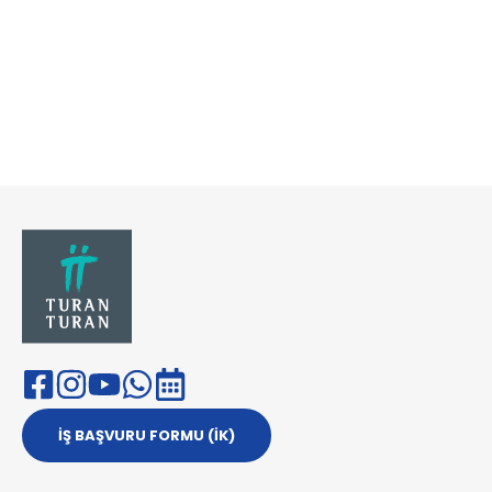
hastahizmetleri@
turanturan.com.tr
ik@turanturan.
com.tr(Kariyer)
İŞ BAŞVURU FORMU (İK)