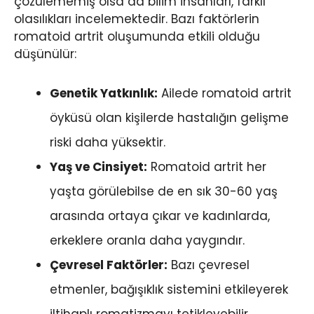
çözülememiş olsa da bilim insanları, farklı
olasılıkları incelemektedir. Bazı faktörlerin
romatoid artrit oluşumunda etkili olduğu
düşünülür:
Genetik Yatkınlık:
Ailede romatoid artrit
öyküsü olan kişilerde hastalığın gelişme
riski daha yüksektir.
Yaş ve Cinsiyet:
Romatoid artrit her
yaşta görülebilse de en sık 30-60 yaş
arasında ortaya çıkar ve kadınlarda,
erkeklere oranla daha yaygındır.
Çevresel Faktörler:
Bazı çevresel
etmenler, bağışıklık sistemini etkileyerek
iltihaplı romatizmayı tetikleyebilir.