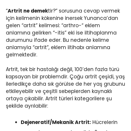
“
Artrit ne demek
tir?” sorusuna cevap vermek
için kelimenin kökenine inersek Yunanca’dan
gelen “artrit” kelimesi: “arthro-“ eklem
anlamına gelirken “-itis” eki ise iltihaplanma
durumunu ifade eder. Bu nedenle kelime
anlamıyla “artrit”, eklem iltihabı anlamına
gelmektedir.
Artrit, tek bir hastalığı değil, 100’den fazla türü
kapsayan bir problemdir. Çoğu artrit çeşidi, yaş
ilerledikçe daha sık görülse de her yaş grubunu
etkileyebilir ve çeşitli sebeplerden kaynaklı
ortaya çıkabilir. Artrit türleri kategorilere şu
şekilde ayrılabilir:
Dejeneratif/Mekanik Artrit:
Hücrelerin