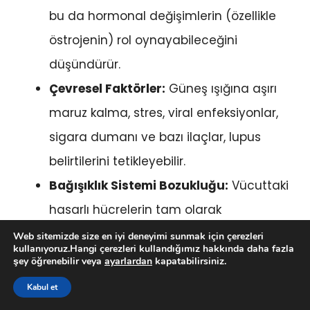
bu da hormonal değişimlerin (özellikle
östrojenin) rol oynayabileceğini
düşündürür.
Çevresel Faktörler:
Güneş ışığına aşırı
maruz kalma, stres, viral enfeksiyonlar,
sigara dumanı ve bazı ilaçlar, lupus
belirtilerini tetikleyebilir.
Bağışıklık Sistemi Bozukluğu:
Vücuttaki
hasarlı hücrelerin tam olarak
temizlenmemesi durumu, bağışıklık
Web sitemizde size en iyi deneyimi sunmak için çerezleri
kullanıyoruz.Hangi çerezleri kullandığımız hakkında daha fazla
sistemini yanıltarak sağlıklı hücrelere
şey öğrenebilir veya
ayarlardan
kapatabilirsiniz.
saldırmaya zorladığı düşünülmektedir.
Kabul et