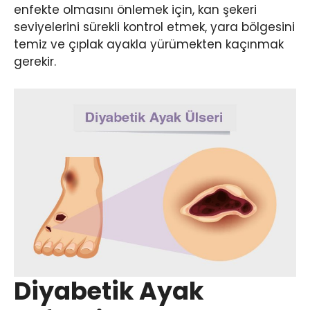
enfekte olmasını önlemek için, kan şekeri
seviyelerini sürekli kontrol etmek, yara bölgesini
temiz ve çıplak ayakla yürümekten kaçınmak
gerekir.
Diyabetik Ayak