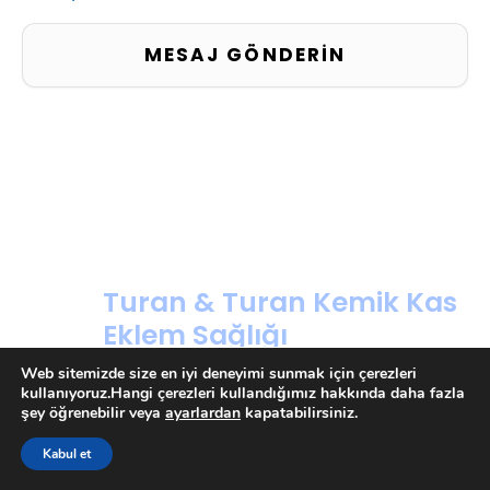
Turan & Turan Kemik Kas
Eklem Sağlığı
Web sitemizde size en iyi deneyimi sunmak için çerezleri
kullanıyoruz.Hangi çerezleri kullandığımız hakkında daha fazla
şey öğrenebilir veya
ayarlardan
kapatabilirsiniz.
Kabul et