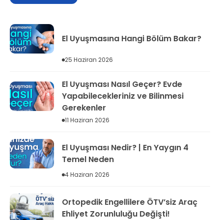
El Uyuşmasına Hangi Bölüm Bakar?
25 Haziran 2026
El Uyuşması Nasıl Geçer? Evde
Yapabilecekleriniz ve Bilinmesi
Gerekenler
11 Haziran 2026
El Uyuşması Nedir? | En Yaygın 4
Temel Neden
4 Haziran 2026
Ortopedik Engellilere ÖTV’siz Araç
Ehliyet Zorunluluğu Değişti!