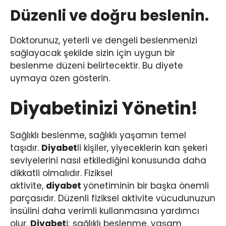
Düzenli ve doğru beslenin.
Doktorunuz, yeterli ve dengeli beslenmenizi
sağlayacak şekilde sizin için uygun bir
beslenme düzeni belirtecektir. Bu diyete
uymaya özen gösterin.
Diyabetinizi Yönetin!
Sağlıklı beslenme, sağlıklı yaşamın temel
taşıdır.
Diyabet
li kişiler, yiyeceklerin kan şekeri
seviyelerini nasıl etkilediğini konusunda daha
dikkatli olmalıdır. Fiziksel
aktivite,
diyabet
yönetiminin bir başka önemli
parçasıdır. Düzenli fiziksel aktivite vücudunuzun
insülini daha verimli kullanmasına yardımcı
olur.
Diyabet
i; sağlıklı beslenme, yaşam