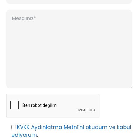
KVKK Aydınlatma Metni’ni okudum ve kabul
ediyorum
.