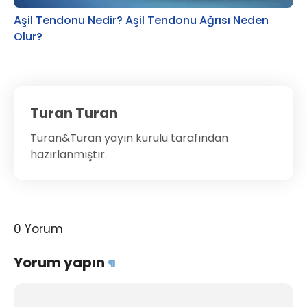
Aşil Tendonu Nedir? Aşil Tendonu Ağrısı Neden
Olur?
Turan Turan
Turan&Turan yayın kurulu tarafından
hazırlanmıştır.
0 Yorum
Yorum yapın
¶
Yorum