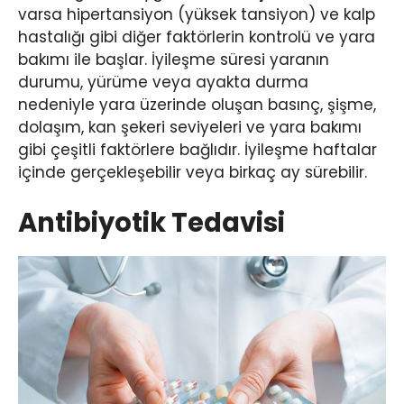
varsa hipertansiyon (yüksek tansiyon) ve kalp
hastalığı gibi diğer faktörlerin kontrolü ve yara
bakımı ile başlar. İyileşme süresi yaranın
durumu, yürüme veya ayakta durma
nedeniyle yara üzerinde oluşan basınç, şişme,
dolaşım, kan şekeri seviyeleri ve yara bakımı
gibi çeşitli faktörlere bağlıdır. İyileşme haftalar
içinde gerçekleşebilir veya birkaç ay sürebilir.
Antibiyotik Tedavisi