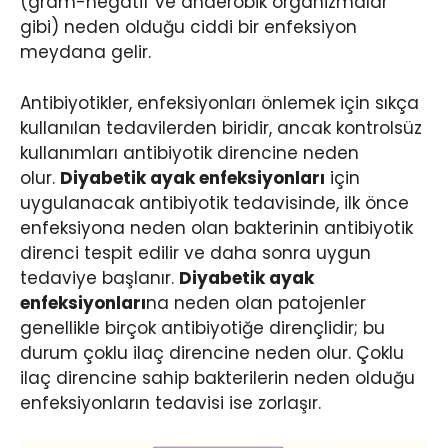
(gram-negatif ve anaerobik organizmalar
gibi) neden olduğu ciddi bir enfeksiyon
meydana gelir.
Antibiyotikler, enfeksiyonları önlemek için sıkça
kullanılan tedavilerden biridir, ancak kontrolsüz
kullanımları antibiyotik direncine neden
olur.
Diyabetik ayak enfeksiyonları
için
uygulanacak antibiyotik tedavisinde, ilk önce
enfeksiyona neden olan bakterinin antibiyotik
direnci tespit edilir ve daha sonra uygun
tedaviye başlanır.
Diyabetik ayak
enfeksiyonları
na neden olan patojenler
genellikle birçok antibiyotiğe dirençlidir; bu
durum çoklu ilaç direncine neden olur. Çoklu
ilaç direncine sahip bakterilerin neden olduğu
enfeksiyonların tedavisi ise zorlaşır.