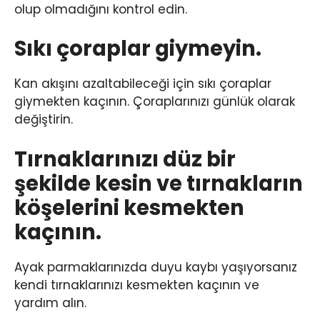
olup olmadığını kontrol edin.
Sıkı çoraplar giymeyin.
Kan akışını azaltabileceği için sıkı çoraplar
giymekten kaçının. Çoraplarınızı günlük olarak
değiştirin.
Tırnaklarınızı düz bir
şekilde kesin ve tırnakların
köşelerini kesmekten
kaçının.
Ayak parmaklarınızda duyu kaybı yaşıyorsanız
kendi tırnaklarınızı kesmekten kaçının ve
yardım alın.