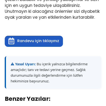
için en uygun tedaviye ulaşabilirsiniz.
Unutmayın ki alacağınız önlemler sizi diyabetik
ayak yaraları ve yan etkilerinden kurtarabilir.
Randevu için tıklayınız
⚠️ Yasal Uyarı:
Bu içerik yalnızca bilgilendirme
amaçlıdır; tanı ve tedavi yerine geçmez. Sağlık
durumunuzla ilgili değerlendirme için lütfen
hekiminize başvurunuz.
Benzer Yazılar: