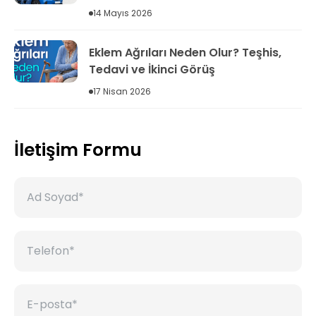
14 Mayıs 2026
Eklem Ağrıları Neden Olur? Teşhis,
Tedavi ve İkinci Görüş
17 Nisan 2026
İletişim Formu