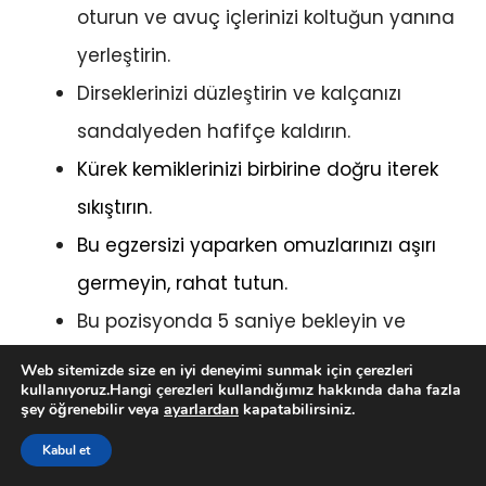
oturun ve avuç içlerinizi koltuğun yanına
yerleştirin.
Dirseklerinizi düzleştirin ve kalçanızı
sandalyeden hafifçe kaldırın.
Kürek kemiklerinizi birbirine doğru iterek
sıkıştırın.
Bu egzersizi yaparken omuzlarınızı aşırı
germeyin, rahat tutun.
Bu pozisyonda 5 saniye bekleyin ve
ardından kalçanızı yavaşça koltuğa
Web sitemizde size en iyi deneyimi sunmak için çerezleri
kullanıyoruz.Hangi çerezleri kullandığımız hakkında daha fazla
doğru geri bırakın.
şey öğrenebilir veya
ayarlardan
kapatabilirsiniz.
Başlangıçta günde bir defa, 10-15 tekrar
Kabul et
yapın.