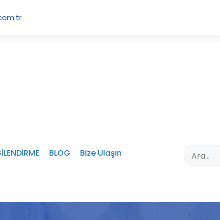
com.tr
GİLENDİRME
BLOG
Bize Ulaşın