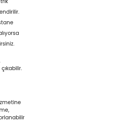
trik
dirilir.
astane
alıyorsa
siniz.
,
çıkabilir.
hizmetine
nme,
orlanabilir