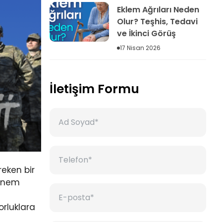
Eklem Ağrıları Neden
Olur? Teşhis, Tedavi
ve İkinci Görüş
17 Nisan 2026
İletişim Formu
reken bir
 önem
rluklara