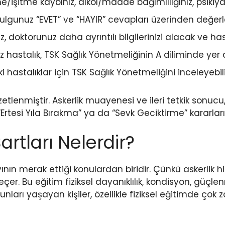
e/işitme kaybınız, alkol/madde bağımlılığınız, psikiya
 bulgunuz “EVET” ve “HAYIR” cevapları üzerinden değerlen
z, doktorunuz daha ayrıntılı bilgilerinizi alacak ve h
iz hastalık, TSK Sağlık Yönetmeliğinin A diliminde yer 
i hastalıklar için TSK Sağlık Yönetmeliğini inceleyebilir
lenmiştir. Askerlik muayenesi ve ileri tetkik sonucu
”, “Ertesi Yıla Bırakma” ya da “Sevk Geciktirme” kararları 
rtları Nelerdir?
ının merak ettiği konulardan biridir. Çünkü askerlik 
çer. Bu eğitim fiziksel dayanıklılık, kondisyon, güçle
runları yaşayan kişiler, özellikle fiziksel eğitimde çok z