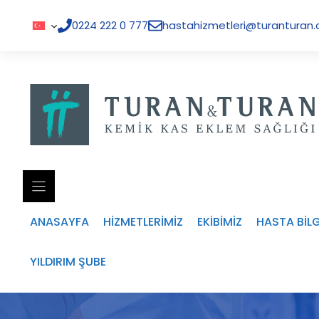
İçeriğe
atla
0224 222 0 777
hastahizmetleri@turanturan.
ANASAYFA
HİZMETLERİMİZ
EKİBİMİZ
HASTA BİL
YILDIRIM ŞUBE