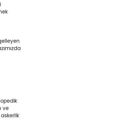
i
rmek
gelleyen
yazımızda
rtopedik
n ve
askerlik