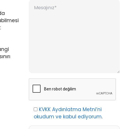
 da
abilmesi
k
angi
ınırı
KVKK Aydınlatma Metni’ni
okudum ve kabul ediyorum
.