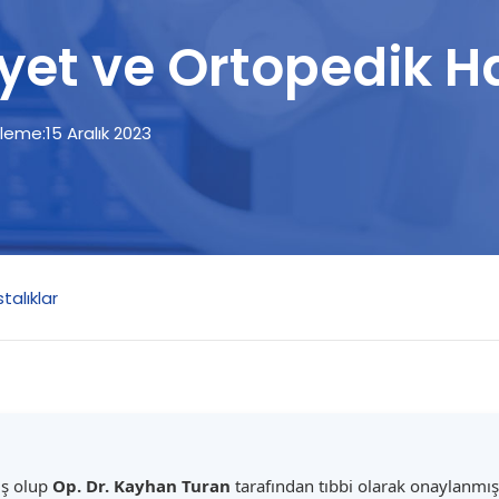
yet ve Ortopedik Ha
leme:
15 Aralık 2023
talıklar
ış olup
Op. Dr. Kayhan Turan
tarafından tıbbi olarak onaylanmışt