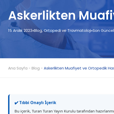
Askerlikten Muafi
15 Aralık 2023
•
Blog
,
Ortopedi ve Travmatoloji
•
Son Güncel
Ana Sayfa
-
Blog
-
Askerlikten Muafiyet ve Ortopedik Has
✔️ Tıbbi Onaylı İçerik
Bu içerik, Turan Turan Yayın Kurulu tarafından hazırlanm