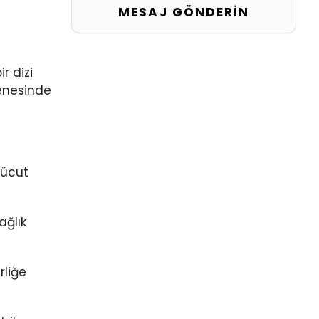
r dizi
yenesinde
vücut
ağlık
rliğe