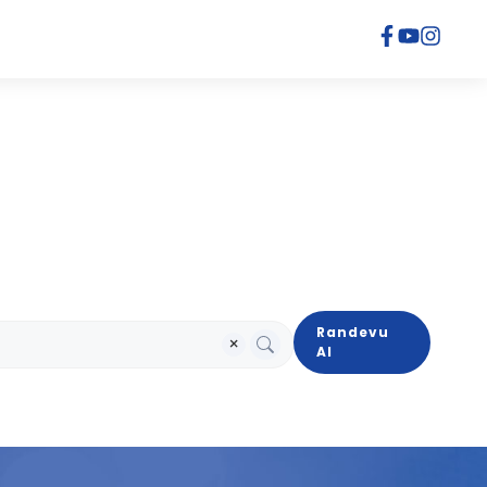
Randevu
×
Al