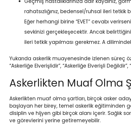
Geçmiş hastalıklarınıza dair kaydınız, görm
rahatsızlığınız, bedensel/ruhsal ileri tetkik
Eğer herhangi birine “EVET” cevabı verirseni
sevkinizi gerçekleşecektir. Ancak belirttiğin
ileri tetkik yapılması gerekmez. A dilimindek
Yukarıda askerlik muayenesinde izlenen süreç özet
“Askerliğe Elverişlidir”, “Askerliğe Elverişli Değildir
Askerlikten Muaf Olma Şa
Askerlikten muaf olma şartları, birçok asker aday
başlayan her birey, temel askerlik eğitiminden ge
disiplin ve hijyen gibi birçok alanı içerir. Sağlık so
ve görevlerini yerine getiremeyebilir.